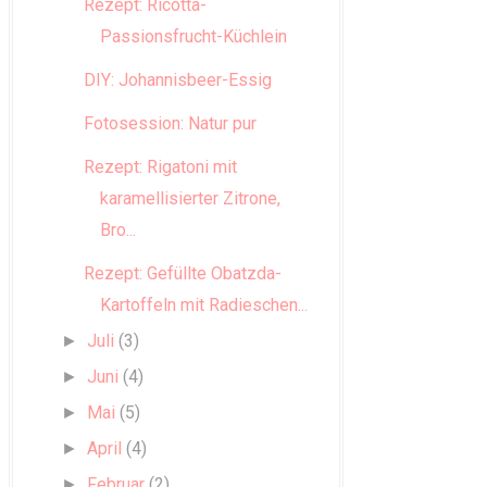
Rezept: Ricotta-
Passionsfrucht-Küchlein
DIY: Johannisbeer-Essig
Fotosession: Natur pur
Rezept: Rigatoni mit
karamellisierter Zitrone,
Bro...
Rezept: Gefüllte Obatzda-
Kartoffeln mit Radieschen...
Juli
(3)
►
Juni
(4)
►
Mai
(5)
►
April
(4)
►
Februar
(2)
►