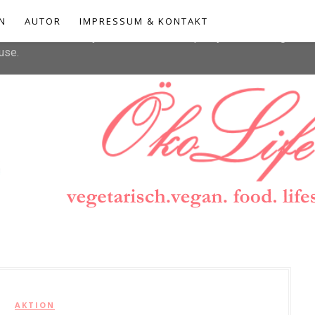
liver its services and to analyze traffic. Your IP address and u
N
AUTOR
IMPRESSUM & KONTAKT
rmance and security metrics to ensure quality of service, gener
use.
AKTION