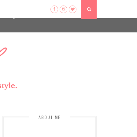
ser-agent
ate usage
LEARN MORE
GOT IT
ABOUT ME