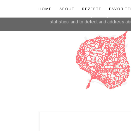
HOME
This site uses cookies from Google to de
ABOUT
REZEPTE
FAVORITE
are shared with Google along with perfo
statistics, and to detect and address ab