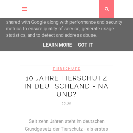
This site uses cookies from Google to deliver its services
and to analyze traffic. Your IP address and user-agent are
shared with Google along with performance and security
metrics to ensure quality of service, generate usage
statistics, and to detect and address abuse.
LEARN MORE
GOT IT
TIERSCHUTZ
10 JAHRE TIERSCHUTZ
IN DEUTSCHLAND - NA
UND?
15:30
Seit zehn Jahren steht im deutschen
Grundgesetz der Tierschutz - als erstes