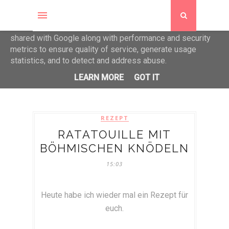
This site uses cookies from Google to deliver its services
and to analyze traffic. Your IP address and user-agent are
shared with Google along with performance and security
metrics to ensure quality of service, generate usage
statistics, and to detect and address abuse.
LEARN MORE
GOT IT
REZEPT
RATATOUILLE MIT
BÖHMISCHEN KNÖDELN
15:03
Heute habe ich wieder mal ein Rezept für
euch.