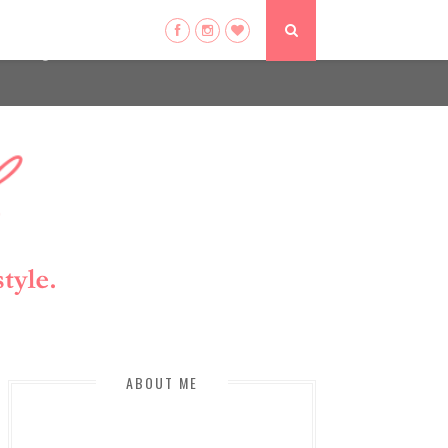
ser-agent
ate usage
LEARN MORE
GOT IT
ABOUT ME