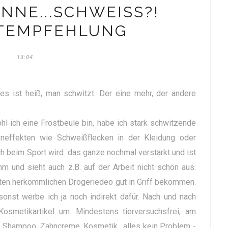
NE...SCHWEISS?! P
EMPFEHLUNG
13:04
 es ist heiß, man schwitzt. Der eine mehr, der andere
hl ich eine Frostbeule bin, habe ich stark schwitzende
neffekten wie Schweißflecken in der Kleidung oder
h beim Sport wird das ganze nochmal verstärkt und ist
m und sieht auch z.B. auf der Arbeit nicht schön aus.
en herkömmlichen Drogeriedeo gut in Griff bekommen.
sonst werbe ich ja noch indirekt dafür. Nach und nach
Kosmetikartikel um. Mindestens tierversuchsfrei, am
. Shampoo, Zahncreme, Kosmetik.. alles kein Problem -