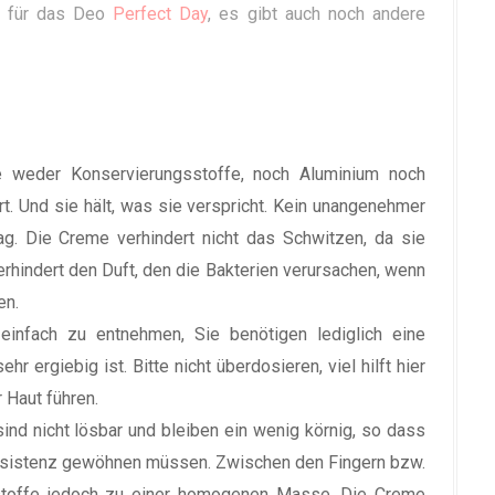
n für das Deo
Perfect Day
, es gibt auch noch andere
ie weder Konservierungsstoffe, noch Aluminium noch
t. Und sie hält, was sie verspricht. Kein unangenehmer
g. Die Creme verhindert nicht das Schwitzen, da sie
erhindert den Duft, den die Bakterien verursachen, wenn
en.
infach zu entnehmen, Sie benötigen lediglich eine
r ergiebig ist. Bitte nicht überdosieren, viel hilft hier
r Haut führen.
ind nicht lösbar und bleiben ein wenig körnig, so dass
onsistenz gewöhnen müssen. Zwischen den Fingern bzw.
sstoffe jedoch zu einer homogenen Masse. Die Creme