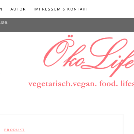
liver its services and to analyze traffic. Your IP address and u
N
AUTOR
IMPRESSUM & KONTAKT
rmance and security metrics to ensure quality of service, gener
use.
PRODUKT