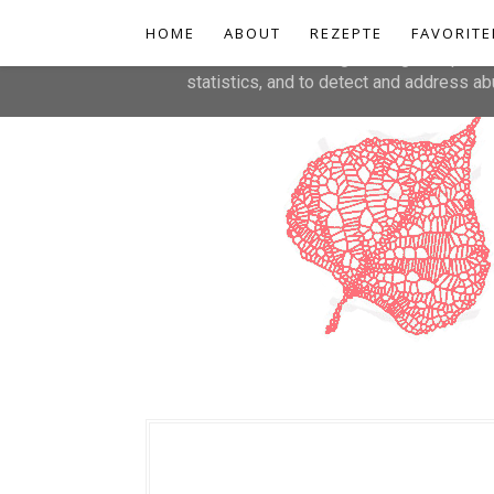
HOME
This site uses cookies from Google to de
ABOUT
REZEPTE
FAVORITE
are shared with Google along with perfo
statistics, and to detect and address ab