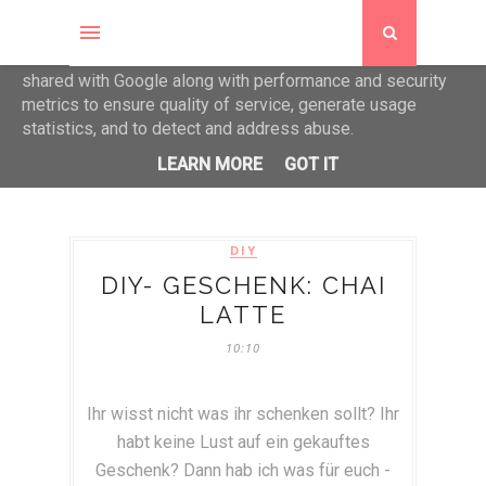
This site uses cookies from Google to deliver its services
and to analyze traffic. Your IP address and user-agent are
shared with Google along with performance and security
metrics to ensure quality of service, generate usage
statistics, and to detect and address abuse.
LEARN MORE
GOT IT
DIY
DIY- GESCHENK: CHAI
LATTE
10:10
Ihr wisst nicht was ihr schenken sollt? Ihr
habt keine Lust auf ein gekauftes
Geschenk? Dann hab ich was für euch -